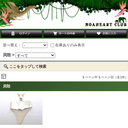
並べ替え：
在庫ありのみ表示
貝殻 >
ここをタップして検索
1
ページ中
1
ページ目（全1件）
貝殻